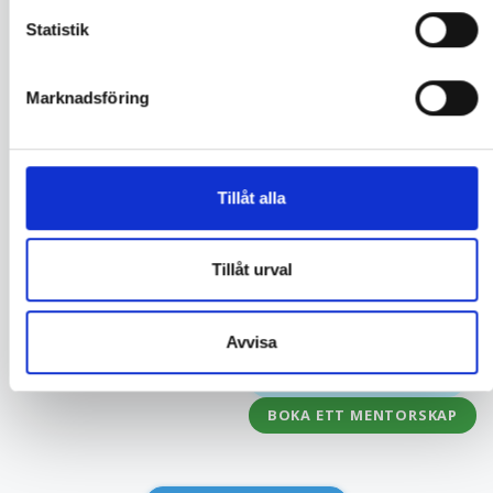
ingenting är omöjligt om man
vill. Jag har stor erfarenhet av
Statistik
att starta, leda och utveckla
startups, konsultbolag och
Marknadsföring
fastighetsbolag. Jag arbetar
idag som IT-konsult och leder
större IT-projekt, jag har också
agerat som chef i olika
linjeroller i internationella
Tillåt alla
storbolag. Att se min omgivning
utvecklas gör att även jag kan
dela med mig mer och att
Tillåt urval
utvecklas.
SE FILMEN
Avvisa
VISA
STAFFAN
S
PROFIL
BOKA ETT MENTORSKAP