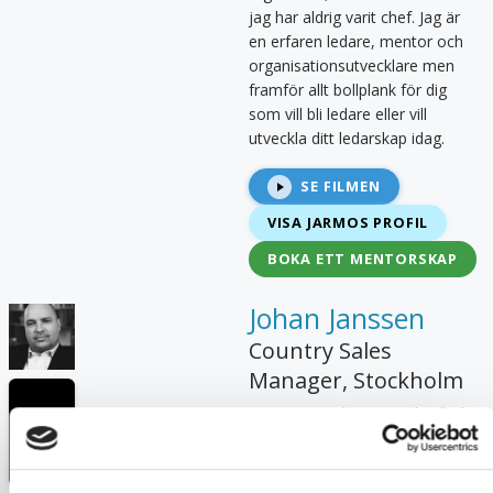
jag har aldrig varit chef. Jag är
en erfaren ledare, mentor och
organisationsutvecklare men
framför allt bollplank för dig
som vill bli ledare eller vill
utveckla ditt ledarskap idag.
SE FILMEN
VISA
JARMO
S
PROFIL
BOKA ETT MENTORSKAP
Johan Janssen
Country Sales
Manager
,
Stockholm
Min övertygelse är att du alltid
kan prestera bättre imorgon
7
/10
och att du alltid kan lära dig nya
saker som hjälper dig ta nästa