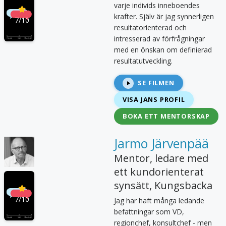
varje individs inneboendes
krafter. Själv är jag synnerligen
7
/10
resultatorienterad och
intresserad av förfrågningar
med en önskan om definierad
resultatutveckling.
SE FILMEN
VISA
JAN
S
PROFIL
BOKA ETT MENTORSKAP
Jarmo Järvenpää
Mentor, ledare med
ett kundorienterat
synsätt
,
Kungsbacka
7
/10
Jag har haft många ledande
befattningar som VD,
regionchef, konsultchef - men