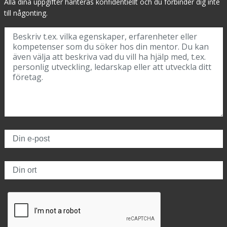
Alla dina uppgifter hanteras konfidentiellt och du förbinder dig inte
till någonting.