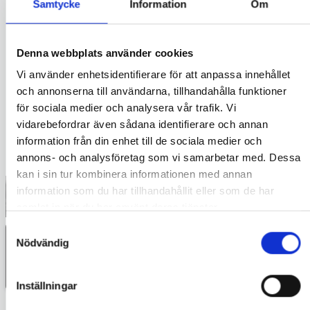
Samtycke
Information
Om
steg i livet. Jag gillar att ha
många projekt igång samtidigt
och söker gärna upp nya
Denna webbplats använder cookies
utmaningar, både i yrkeslivet
och privat.
Vi använder enhetsidentifierare för att anpassa innehållet
och annonserna till användarna, tillhandahålla funktioner
SE FILMEN
för sociala medier och analysera vår trafik. Vi
VISA
JOHAN
S
PROFIL
vidarebefordrar även sådana identifierare och annan
information från din enhet till de sociala medier och
BOKA ETT MENTORSKAP
annons- och analysföretag som vi samarbetar med. Dessa
kan i sin tur kombinera informationen med annan
Staffan Calais
IT-
information som du har tillhandahållit eller som de har
konsult,
samlat in när du har använt deras tjänster.
projektledare &
Samtyckesval
serieentreprenör
,
Nödvändig
Uppsala
9
/10
Jag är en nyfiken och positiv
Inställningar
person som tror på att