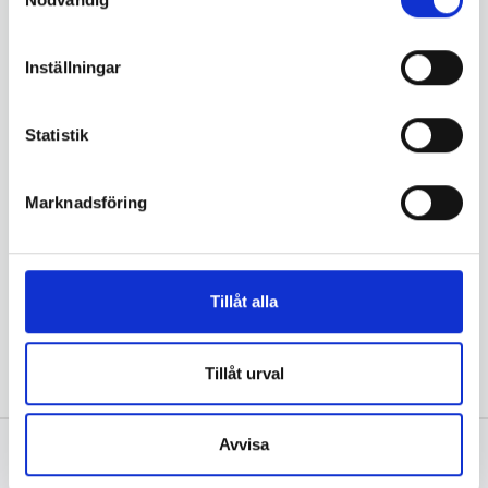
Förnamn
Efternamn
Inställningar
Statistik
Marknadsföring
Du godkänner
villkoren
genom att du klickar på
knappen
Tillåt alla
Tillåt urval
Avvisa