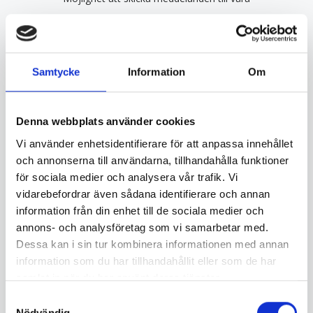
mentorer
Du förbinder dig inte till något.
Samtycke
Information
Om
Denna webbplats använder cookies
E-postadress
Vi använder enhetsidentifierare för att anpassa innehållet
och annonserna till användarna, tillhandahålla funktioner
Lösenord
för sociala medier och analysera vår trafik. Vi
vidarebefordrar även sådana identifierare och annan
Bekräfta
information från din enhet till de sociala medier och
annons- och analysföretag som vi samarbetar med.
lösenord
Dessa kan i sin tur kombinera informationen med annan
information som du har tillhandahållit eller som de har
samlat in när du har använt deras tjänster.
Mobilnummer
Samtyckesval
Nödvändig