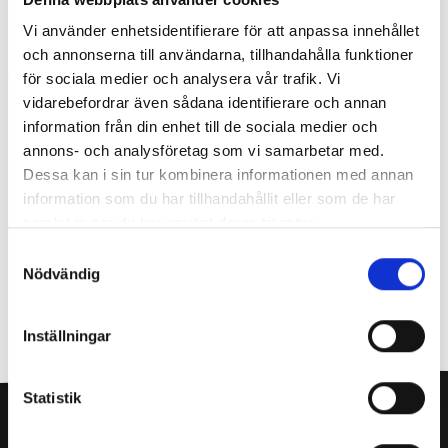
Onboarding är en process för att säkerställa att alla nya
Vi använder enhetsidentifierare för att anpassa innehållet
medarbetare får en likartad introduktion. Ansvaret för en lyckad
och annonserna till användarna, tillhandahålla funktioner
rekrytering och introduktion ligger normalt hos närmaste chef som
för sociala medier och analysera vår trafik. Vi
med hjälp av HR-avdelning säkerställer introduktionen av nya
vidarebefordrar även sådana identifierare och annan
medarbetare. En Workshop, som vänder sig till chefer med
information från din enhet till de sociala medier och
personalansvar och HR-specialister som har som mål att utveckla
annons- och analysföretag som vi samarbetar med.
sin modell för Onboarding.
Dessa kan i sin tur kombinera informationen med annan
information som du har tillhandahållit eller som de har
Jag vill veta mer
samlat in när du har använt deras tjänster.
Samtyckesval
Nödvändig
Ladda hem pdf
Inställningar
Statistik