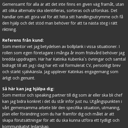
Gemensamt för alla är att det inte finns en given väg framåt, utan
att olika alternativ ska identifieras, sorteras och utforskas. Det
handlar om att göra val för att hitta sitt handlingsutrymme och få
den hjälp och det stöd man behöver för att ta nästa steg i rätt
riktning.
Referens från kund:
Som mentor vet jag betydelsen av bollplank i vissa situationer. I
rollen som egen företagare i många år inom friskvård behöver jag
bredda uppdragen. Här har Katinka Kubenka´s övningar och samtal
bidragit till att jag i dag har ett väl formulerat CV, personligt brev
och stärkt självkänsla. Jag upplever Katinkas engagemang som
ärligt och genuint.
Så här kan jag hjälpa dig:
Som mentor och speaking partner till dig som är eller ska bli chef
kan jag bidra konkret i det du står inför just nu. Utgångspunkten i
vårt gemensamma arbete blir den specifika situation, utmaning,
plan eller förändring som du har framför dig och målet är att
skapa förutsättningar för att du ska kunna utföra ett tydligt och
kommunikativt ledarskap.