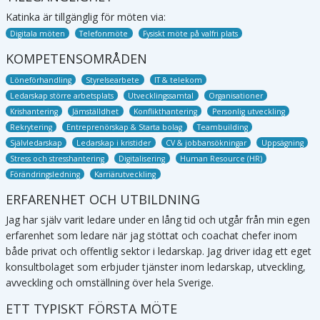
Katinka
är tillgänglig för möten via:
Digitala möten
Telefonmöte
Fysiskt möte på valfri plats
KOMPETENSOMRÅDEN
Löneförhandling
Styrelsearbete
IT & telekom
Ledarskap större arbetsplats
Utvecklingssamtal
Organisationer
Krishantering
Jämställdhet
Konflikthantering
Personlig utveckling
Rekrytering
Entreprenörskap & Starta bolag
Teambuilding
Självledarskap
Ledarskap i kristider
CV & jobbansökningar
Uppsägning
Stress och stresshantering
Digitalisering
Human Resource (HR)
Förändringsledning
Karriärutveckling
ERFARENHET OCH UTBILDNING
Jag har själv varit ledare under en lång tid och utgår från min egen
erfarenhet som ledare när jag stöttat och coachat chefer inom
både privat och offentlig sektor i ledarskap. Jag driver idag ett eget
konsultbolaget som erbjuder tjänster inom ledarskap, utveckling,
avveckling och omställning över hela Sverige.
ETT TYPISKT FÖRSTA MÖTE